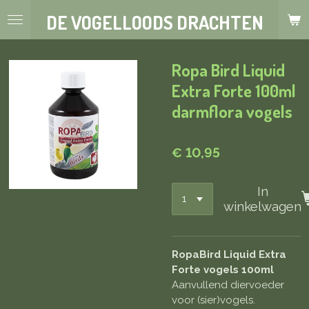
Ga
DE VOGELLOODS DRACHTEN
direct
naar
de
Ropa Bird Liquid
hoofdinhoud
Extra Forte 100ml
darmflora vogels
€ 10,95
In
winkelwagen
RopaBird Liquid Extra
Forte vogels 100ml
Aanvullend diervoeder
voor (sier)vogels.