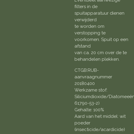
filters in de
spuitapparatuur dienen
verwijderd
te worden om
verstopping te
voorkomen. Spuit op een
afstand
van ca. 20 cm over de te
behandelen plekken.
CTGB:RUB-
aanvraagnummer
20180400
Werkzame stof:
Siliciumdioxide/Diatomeeë
61790-53-2)
Gehalte: 100%
Aard van het middel: wit
poeder
(insecticide/acardicide)