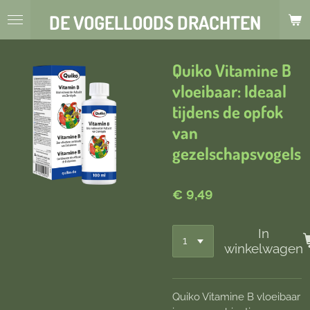
Ga
DE VOGELLOODS DRACHTEN
direct
naar
de
Quiko Vitamine B
hoofdinhoud
vloeibaar: Ideaal
tijdens de opfok
van
gezelschapsvogels
€ 9,49
In
winkelwagen
Quiko Vitamine B vloeibaar