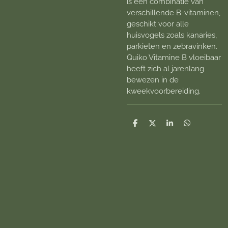
is een combinatie van
verschillende B-vitaminen,
geschikt voor alle
huisvogels zoals kanaries,
parkieten en zebravinken.
Quiko Vitamine B vloeibaar
heeft zich al jarenlang
bewezen in de
kweekvoorbereiding.
D
D
S
D
e
e
h
e
l
e
a
l
e
l
r
e
n
e
n