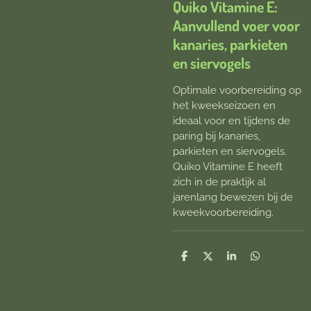
Quiko Vitamine E:
Aanvullend voer voor
kanaries, parkieten
en siervogels
Optimale voorbereiding op
het kweekseizoen en
ideaal voor en tijdens de
paring bij kanaries,
parkieten en siervogels.
Quiko Vitamine E heeft
zich in de praktijk al
jarenlang bewezen bij de
kweekvoorbereiding.
D
D
S
D
e
e
h
e
l
e
a
l
e
l
r
e
n
e
n