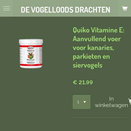
Ga
DE VOGELLOODS DRACHTEN
direct
naar
de
Quiko Vitamine E:
hoofdinhoud
Aanvullend voer
voor kanaries,
parkieten en
siervogels
€ 21,99
In
winkelwagen