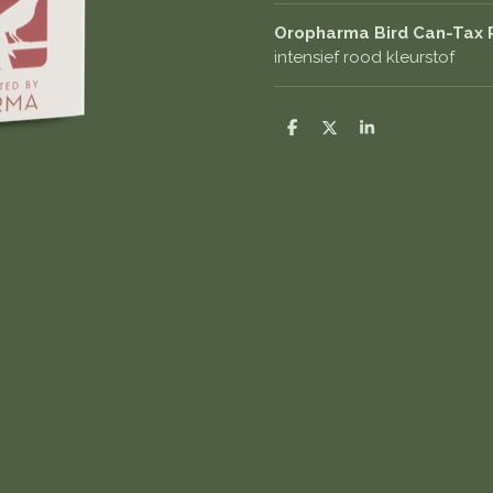
Oropharma Bird Can-Tax 
intensief rood kleurstof
D
D
S
e
e
h
l
e
a
e
l
r
n
e