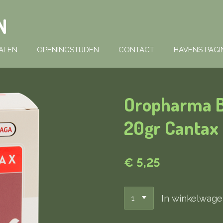
N
ALEN
OPENINGSTIJDEN
CONTACT
HAVENS PAGI
Oropharma B
20gr Cantax 
€ 5,25
In winkelwag