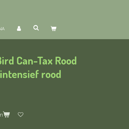
NA
ird Can-Tax Rood
intensief rood
en