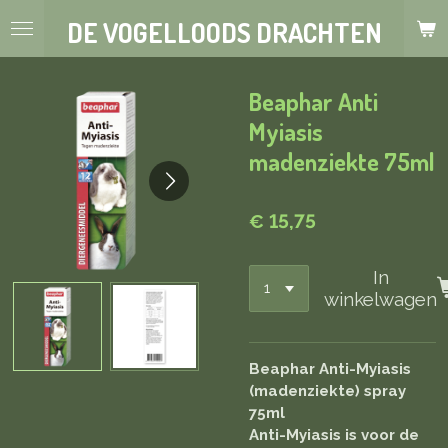
Ga
DE VOGELLOODS DRACHTEN
direct
naar
de
Beaphar Anti
hoofdinhoud
Myiasis
madenziekte 75ml
€ 15,75
In
winkelwagen
Beaphar Anti-Myiasis
(madenziekte) spray
75ml
Anti-Myiasis is voor de