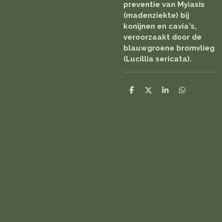
preventie van Myiasis
(madenziekte) bij
konijnen en cavia's,
veroorzaakt door de
blauwgroene bromvlieg
(Lucillia sericata).
D
D
S
D
e
e
h
e
l
e
a
l
e
l
r
e
n
e
n