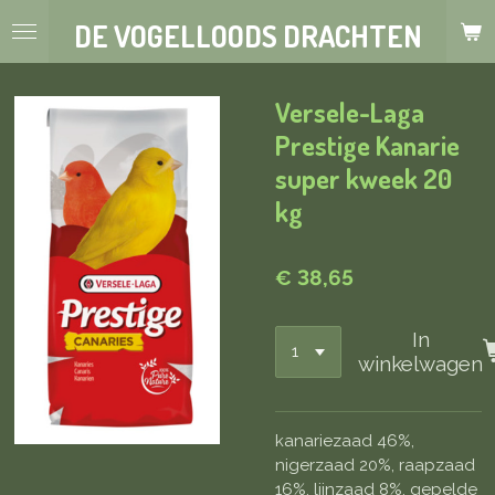
Ga
DE VOGELLOODS DRACHTEN
direct
naar
de
Versele-Laga
hoofdinhoud
Prestige Kanarie
super kweek 20
kg
€ 38,65
In
winkelwagen
kanariezaad 46%,
nigerzaad 20%, raapzaad
16%, lijnzaad 8%, gepelde