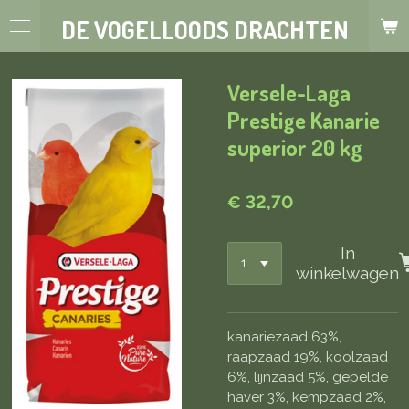
Ga
DE VOGELLOODS DRACHTEN
direct
naar
de
Versele-Laga
hoofdinhoud
Prestige Kanarie
superior 20 kg
€ 32,70
In
winkelwagen
kanariezaad 63%,
raapzaad 19%, koolzaad
6%, lijnzaad 5%, gepelde
haver 3%, kempzaad 2%,