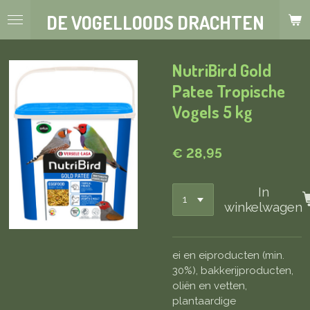
Ga
DE VOGELLOODS DRACHTEN
direct
naar
de
NutriBird Gold
hoofdinhoud
Patee Tropische
Vogels 5 kg
€ 28,95
In
winkelwagen
ei en eiproducten (min.
30%), bakkerijproducten,
oliën en vetten,
plantaardige