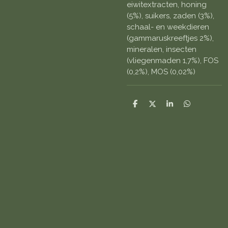
eiwitextracten, honing
(5%), suikers, zaden (3%),
schaal- en weekdieren
(gammaruskreeftjes 2%),
mineralen, insecten
(vliegenmaden 1,7%), FOS
(0,2%), MOS (0,02%)
D
D
S
D
e
e
h
e
l
e
a
l
e
l
r
e
n
e
n