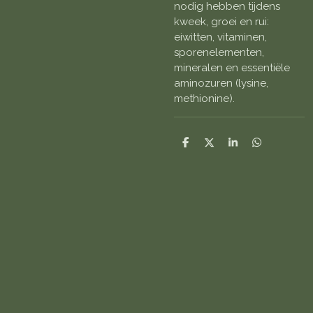
nodig hebben tijdens
kweek, groei en rui:
eiwitten, vitaminen,
sporenelementen,
mineralen en essentiële
aminozuren (lysine,
methionine).
D
D
S
D
e
e
h
e
l
e
a
l
e
l
r
e
n
e
n