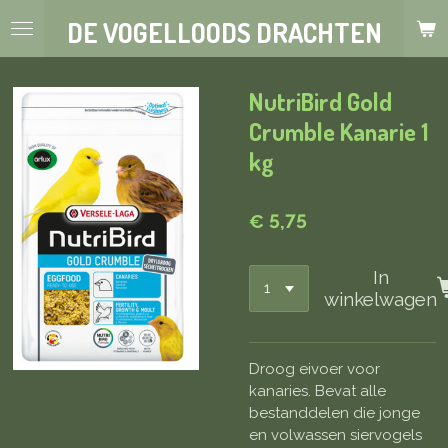
Ga
DE VOGELLOODS DRACHTEN
direct
naar
de
NutriBird Gold
hoofdinhoud
Crumble Kanarie 1
kg
€ 5,75
In
winkelwagen
Droog eivoer voor
kanaries. Bevat alle
bestanddelen die jonge
en volwassen siervogels