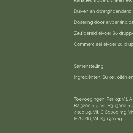
Kanaries, tropen, vinken, etc
Duiven en dwerghoenders: 7
Dosering door eivoer (indica
Zelf bereid eivoer 80 drupp
Commercieel eivoer 20 drup
Samenstelling
Ingrediënten: Suiker, oliën e
Toevoegingen: Per kg: Vit. A 
B2 3200 mg, Vit. B3 13000 mg,
4300 µg, Vit. C 60000 mg, Vit
IE/UI/IU, Vit. K3 190 mg.