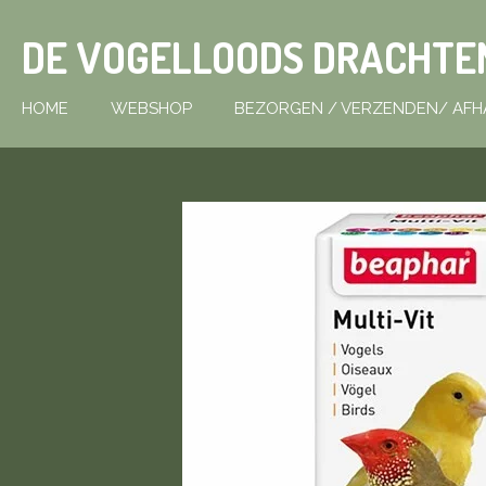
Ga
DE VOGELLOODS DRACHTE
direct
naar
de
HOME
WEBSHOP
BEZORGEN / VERZENDEN/ AFH
hoofdinhoud