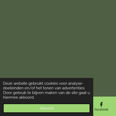
Deze website gebruikt cookies voor analyse-
© 2018 - 2026 De Vogelloods Drachten
doeleinden en/of het tonen van advertenties.
Door gebruik te blijven maken van de site gaat u
hiermee akkoord.
Akkoord
E-mailadres
Telefoonnummer
Kaart
Facebook