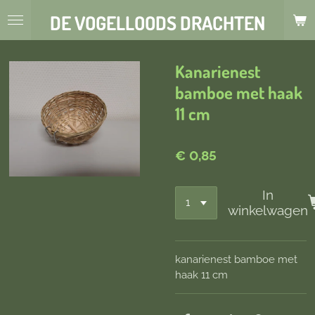
Ga
DE VOGELLOODS DRACHTEN
direct
naar
de
Kanarienest
hoofdinhoud
bamboe met haak
11 cm
€ 0,85
In
winkelwagen
kanarienest bamboe met
haak 11 cm