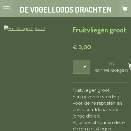
Ga
DE VOGELLOODS DRACHTEN
direct
naar
de
Fruitvliegen groot
hoofdinhoud
€ 3,00
In
winkelwagen
Fruitvliegen groot
Een gezonde voeding
voor kleine reptielen en
amfibieën. Ideaal voor
jonge dieren.
Bij uitkomst kunnen deze
dieren niet vliegen.