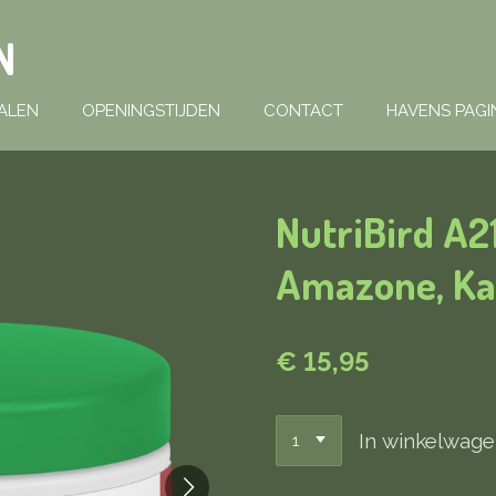
N
ALEN
OPENINGSTIJDEN
CONTACT
HAVENS PAGI
NutriBird A
Amazone, Kak
€ 15,95
In winkelwag