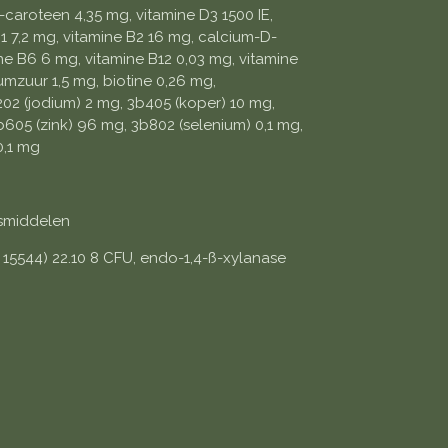
-caroteen 4,35 mg, vitamine D3 1500 IE,
1 7,2 mg, vitamine B2 16 mg, calcium-D-
e B6 6 mg, vitamine B12 0,03 mg, vitamine
umzuur 1,5 mg, biotine 0,26 mg,
02 (jodium) 2 mg, 3b405 (koper) 10 mg,
605 (zink) 96 mg, 3b802 (selenium) 0,1 mg,
0,1 mg
smiddelen
M 15544) 22.10 8 CFU, endo-1,4-ß-xylanase