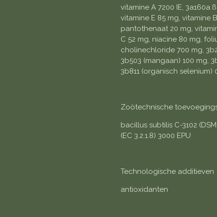
vitamine A 7200 IE, 3a160a ß
vitamine E 85 mg, vitamine B
pantothenaat 20 mg, vitamin
C 52 mg, niacine 80 mg, foli
cholinechloride 700 mg, 3b2
3b503 (mangaan) 100 mg, 3b
3b811 (organisch selenium) 
Zoötechnische toevoeging
bacillus subtilis C-3102 (DS
(EC 3.2.1.8) 3000 EPU
Technologische additieven
antioxidanten