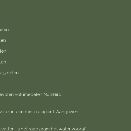
elen
len
len
len
2,5 delen
bevolen volumedelen NutriBird
ter in een reine recipiënt. Aangezien
evatten, is het raadzaam het water vooraf