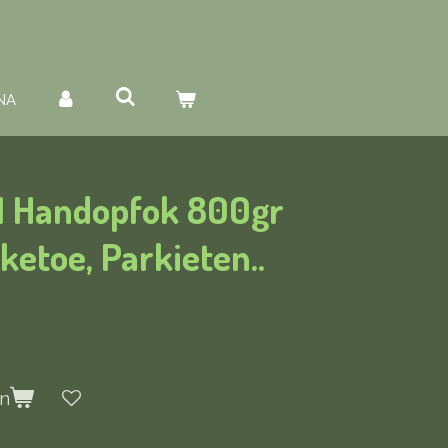
NA
21 Handopfok 800gr
etoe, Parkieten..
en