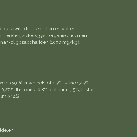
ige eiwitextracten, oliën en vetten,
ineralen, suikers, gist, organische zuren
nnan-oligosacchariden (1000 mg/kg),
e as 9,0%, ruwe celstof 1,5%, lysine 1,25%,
0,27%, threonine 0,8%, calcium 1,15%, fosfor
ium 0,14%
ddelen