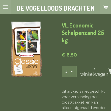
Ga
DE VOGELLOODS DRACHTEN
direct
naar
de
VL.Economic
hoofdinhoud
Schelpenzand 25
kg
€ 6,50
In
winkelwagen
dit artikel is niet geschikt
voor verzending per
(post)pakket en kan
alleen afgehaald worden