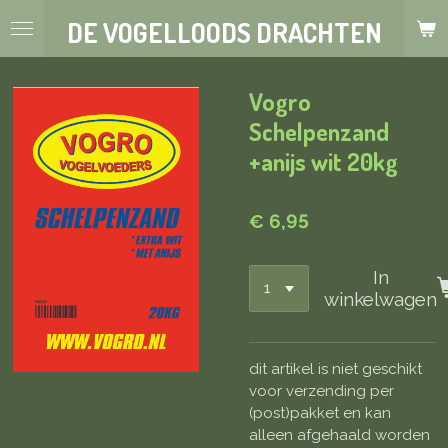
Ga
DE VOGELLOODS DRACHTEN
direct
naar
de
Vogro
hoofdinhoud
Schelpenzand
+anijs wit 20kg
€ 6,95
In
winkelwagen
dit artikel is niet geschikt
voor verzending per
(post)pakket en kan
alleen afgehaald worden