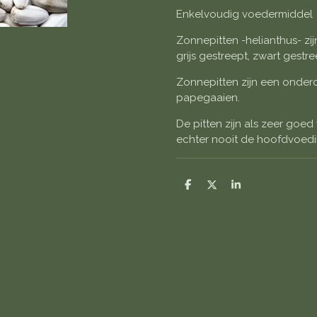
Enkelvoudig voedermiddel
Zonnepitten -helianthus- zijn
grijs gestreept, zwart gestr
Zonnepitten zijn een onderd
papegaaien.
De pitten zijn als zeer go
echter nooit de hoofdvoedin
D
D
S
e
e
h
l
e
a
e
l
r
n
e