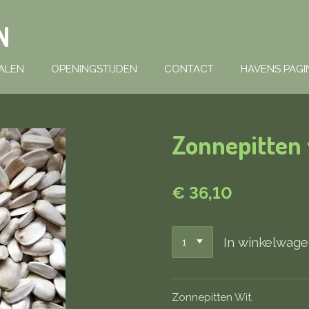
N
ALEN
OPENINGSTIJDEN
CONTACT
HAVENS PAGI
Zonnepitten 
€ 36,10
In winkelwag
Zonnepitten Wit.