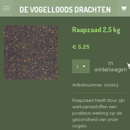
Ga
DE VOGELLOODS DRACHTEN
direct
naar
de
Raapzaad 2,5 kg
hoofdinhoud
€ 5,25
In
winkelwagen
Artikelnummer:
000103
Raapzaad heeft door zijn
werkzamestoffen een
positieve werking op de
gezondheid van onze
vogels.