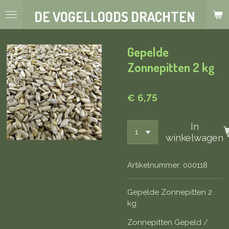
Ga
DE VOGELLOODS DRACHTEN
direct
naar
de
Gepelde
hoofdinhoud
Zonnepitten 2 kg
€ 6,75
In
winkelwagen
Artikelnummer:
000118
Gepelde Zonnepitten 2
kg
Zonnepitten Gepeld /