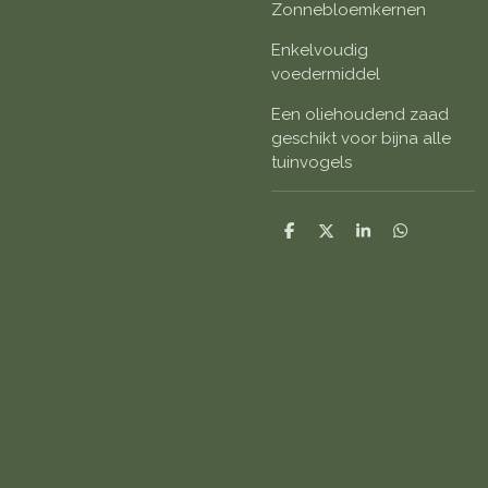
Zonnebloemkernen
Enkelvoudig
voedermiddel
Een oliehoudend zaad
geschikt voor bijna alle
tuinvogels
D
D
S
D
e
e
h
e
l
e
a
l
e
l
r
e
n
e
n