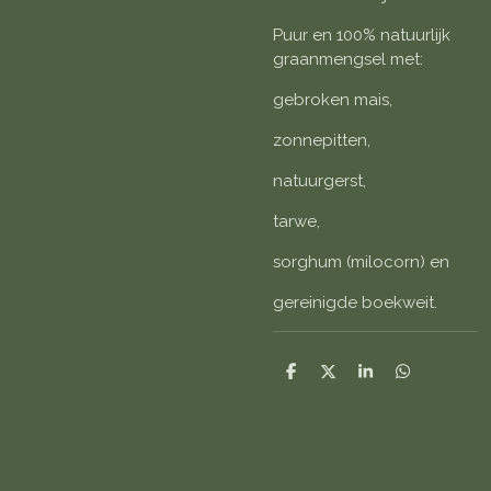
Puur en 100% natuurlijk
graanmengsel met:
gebroken mais,
zonnepitten,
natuurgerst,
tarwe,
sorghum (milocorn) en
gereinigde boekweit.
D
D
S
D
e
e
h
e
l
e
a
l
e
l
r
e
n
e
n