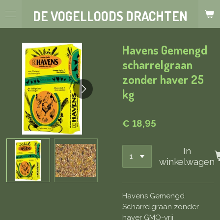
Ga
DE VOGELLOODS DRACHTEN
direct
naar
de
Havens Gemengd
hoofdinhoud
scharrelgraan
zonder haver 25
kg
€ 18,95
In
winkelwagen
Havens Gemengd
Scharrelgraan zonder
haver GMO-vrij