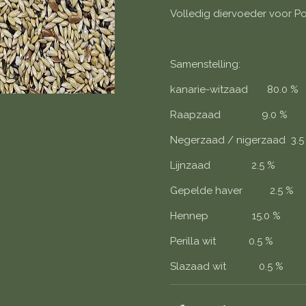
Volledig diervoeder voor P
Samenstelling:
kanarie-witzaad 80.0 %
Raapzaad 9.0 %
Negerzaad / nigerzaad 3.5
Lijnzaad 2.5 %
Gepelde haver 2.5 %
Hennep 15.0 %
Perilla wit 0.5 %
Slazaad wit 0.5 %