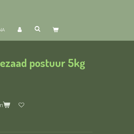
NA
iezaad postuur 5kg
en