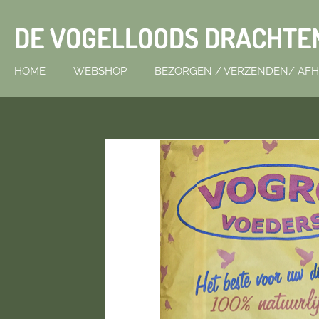
Ga
DE VOGELLOODS DRACHTE
direct
naar
de
HOME
WEBSHOP
BEZORGEN / VERZENDEN/ AF
hoofdinhoud