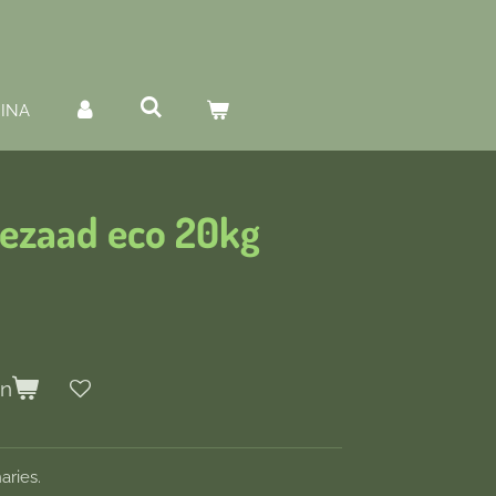
INA
iezaad eco 20kg
en
aries.