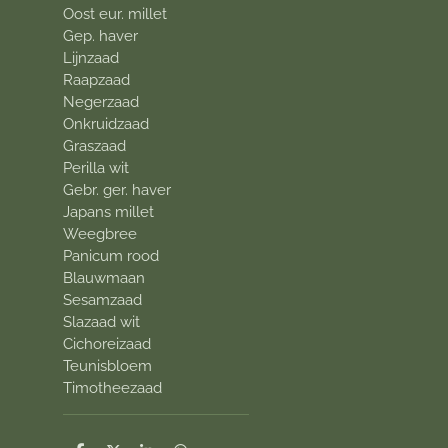
Oost eur. millet
Gep. haver
Lijnzaad
Raapzaad
Negerzaad
Onkruidzaad
Graszaad
Perilla wit
Gebr. ger. haver
Japans millet
Weegbree
Panicum rood
Blauwmaan
Sesamzaad
Slazaad wit
Cichoreizaad
Teunisbloem
Timotheezaad