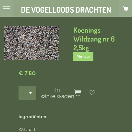
Ga
DE VOGELLOODS DRACHTEN
direct
naar
de
Koenings
hoofdinhoud
Wildzang nr 6
2,5kg
Nieuw
€ 7,50
In
winkelwagen
Ingrediënten:
Witzaad