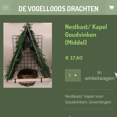
Ga
DE VOGELLOODS DRACHTEN
direct
naar
de
Nestkast/ Kapel
hoofdinhoud
Goudvinken
(Middel)
€ 17,50
In
winkelwagen
Nestkast/ kapel voor
Goudvinken, Groenlingen