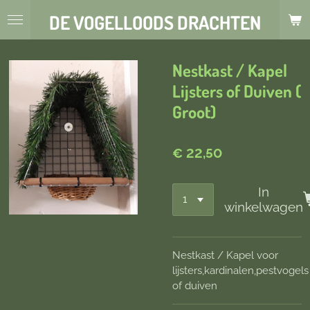
Ga
DE VOGELLOODS DRACHTEN
direct
naar
de
Nestkast / Kapel
hoofdinhoud
Lijsters of Duiven (
Groot)
€ 22,50
In
winkelwagen
Nestkast / Kapel voor
lijsters,kardinalen,pestvogels
of duiven