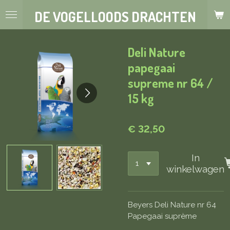
Ga
DE VOGELLOODS DRACHTEN
direct
naar
de
Deli Nature
hoofdinhoud
papegaai
supreme nr 64 /
15 kg
€ 32,50
In
winkelwagen
Beyers Deli Nature nr 64
Papegaai suprème