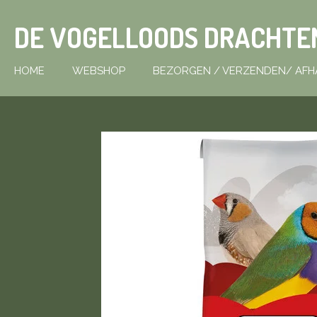
Ga
DE VOGELLOODS DRACHTE
direct
naar
de
HOME
WEBSHOP
BEZORGEN / VERZENDEN/ AFH
hoofdinhoud