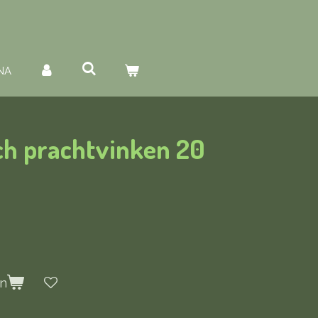
NA
ch prachtvinken 20
en