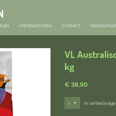
N
ALEN
OPENINGSTIJDEN
CONTACT
HAVENS PAGI
VL Australis
kg
€ 38,90
In winkelwag