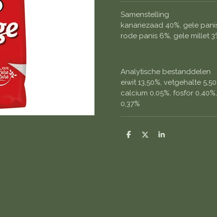
Samenstelling
kanariezaad 40%, gele panis 
rode panis 6%, gele millet 3
Analytische bestanddelen
eiwit 13,50%, vetgehalte 5,5
calcium 0,05%, fosfor 0,40%,
0,37%
D
D
S
e
e
h
l
e
a
e
l
r
n
e