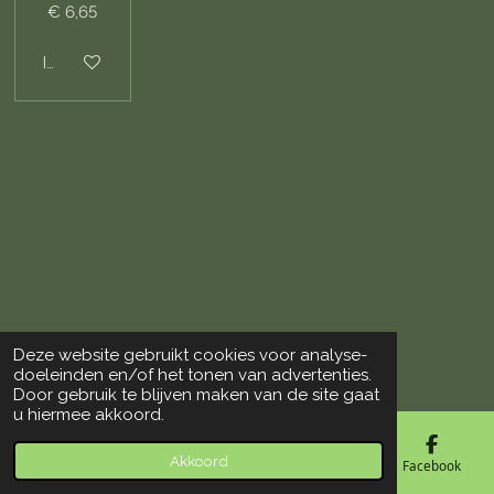
€ 6,65
In winkelwagen
Deze website gebruikt cookies voor analyse-
© 2018 - 2026 De Vogelloods Drachten
doeleinden en/of het tonen van advertenties.
Door gebruik te blijven maken van de site gaat
u hiermee akkoord.
Akkoord
E-mailadres
Telefoonnummer
Kaart
Facebook