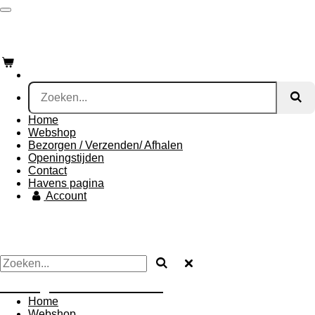
Ga
direct
De Vogelloods Drachten
naar
de
hoofdinhoud
Home
Webshop
Bezorgen / Verzenden/ Afhalen
Openingstijden
Contact
Havens pagina
Account
De Vogelloods Drachten
Home
Webshop